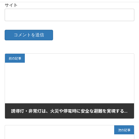
サイト
前の記事
誘導灯・非常灯は、火災や停電時に安全な避難を実現する重要な消防設備です。誘導灯と非常灯の違いから、仕組み・種類・設置基準まで、消防設備の専門家が徹底解説します。
2026年2月2日
次の記事