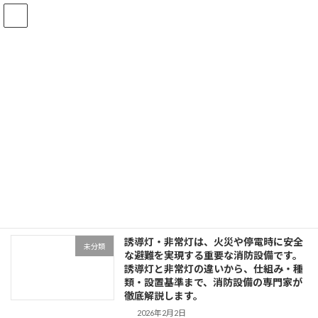
コ
ナ
ン
ビ
テ
ゲ
ン
ー
ツ
シ
へ
ョ
コラム
ス
ン
キ
に
ッ
移
プ
動
HOME
コラム
2026年2月
2026年2月
誘導灯・非常灯は、火災や停電時に安全
未分類
な避難を実現する重要な消防設備です。
誘導灯と非常灯の違いから、仕組み・種
類・設置基準まで、消防設備の専門家が
徹底解説します。
2026年2月2日