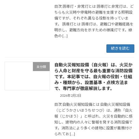
目次 誘導灯・非常灯とは 誘導灯と非常灯は、ど
ちらも火災時や停電時の避難を支援する照明設
備ですが、それぞれ異なる役割を持っていま
す。 誘導灯とは 誘導灯は、避難口や避難経路を
明示し、避難方向を示すための標識灯です。緑
色の […]
続きを読む
自動火災報知設備（自火報）は、火災か
未分類
ら人命と財産を守る最も重要な消防設備
です。本記事では、自火報の役割・仕組
み・種類から、設置基準・点検方法ま
で、専門家が徹底解説します。
2026年2月2日
目次 自動火災報知設備とは 自動火災報知設備
（じどうかさいほうちせつび）は、通称「自火
報（じかほう）」と呼ばれ、火災を自動的に感
知し、建物内の人々に警報を発する消防設備で
す。消防法により多くの建物に設置が義務付け
られてお […]