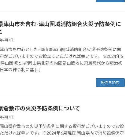
県津山市を含む-津山圏域消防組合火災予防条例に
て
4年6月7日
津山市を中心とした-岡山県津山圏域消防組合火災予防条例に関
料がございますのでお役立ていただければ幸いです。※2024年6
 津山圏域とは?岡山県北部の内陸部山間地に飛鳥時代から明治初
日本の律令制に基 […]
続きを読む
県倉敷市の火災予防条例について
4年6月7日
岡山県倉敷市の火災予防条例に関する資料がございますのでお役
ただければ幸いです。※2024年6月現在 岡山県内で消防設備保守