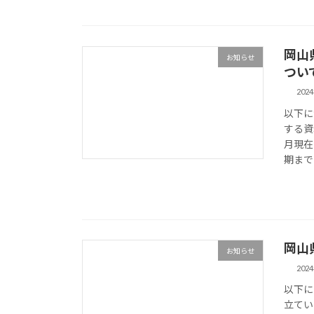
岡山
お知らせ
つい
202
以下に
する資
月現在
期まで
岡山
お知らせ
202
以下に
立てい