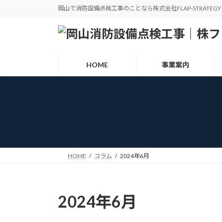
コ
ナ
岡山で消防設備点検工事のことなら株式会社FLAP-STRATEGY
ン
ビ
テ
ゲ
ン
ー
ツ
シ
HOME
事業案内
へ
ョ
ス
ン
キ
に
ッ
移
プ
動
HOME
コラム
2024年6月
2024年6月