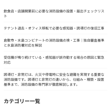
ペ
飲食店・店舗開業前に必要な消防設備の設置・届出チェックリス
ー
ト
ジ
テナント退去・オフィス移転で必要な感知器・誘導灯の復旧工事
送
り
倉敷市・水島コンビナートの消防設備点検・工事｜独自審査基準
と水島消防署対応を解説
受信機が鳴り続けている・感知器が誤作動する場合の原因と緊急
対応
誘導灯・非常灯は、火災や停電時に安全な避難を実現する重要な
消防設備です。誘導灯と非常灯の違いから、仕組み・種類・設置
基準まで、消防設備の専門家が徹底解説します。
カテゴリー一覧