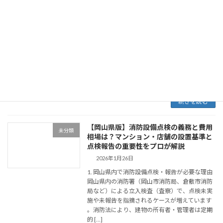
未分類
相場｜マンション・介護施設の設置基準
と罰則リスクを解説
2026年1月26日
1. 岡山県で消防設備点検が「義務」とされる理
由 岡山県内（岡山市・倉敷市・津山市等）のす
べての建物（一般住宅を除く）には、消防法第
17条に基づき、定期的な消防設備点検と消防署
への報告が義務付けられています 。 2. 【 […]
続きを読む
【岡山県版】消防設備点検の義務と費用
未分類
相場は？マンション・店舗の設置基準と
点検報告の重要性をプロが解説
2026年1月26日
1. 岡山県内で消防設備点検・報告が必要な理由
岡山県内の消防署（岡山市消防局、倉敷市消防
局など）による立入検査（査察）で、点検未実
施や未報告を指摘されるケースが増えています
。消防法により、建物の所有者・管理者は定期
的 […]