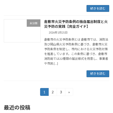
続きを読む
倉敷市火災予防条例の独自届出制度と火
未分類
災予防の実践【完全ガイド】
2026年1月21日
倉敷市の火災予防条例とは 倉敷市では、消防法
及び岡山県火災予防条例に基づき、倉敷市火災
予防条例を制定し、市内における火災予防対策
を推進しています。この条例に基づき、倉敷市
消防局では22種類の届出様式を用意し、事業者
や市民 […]
続きを読む
投
1
2
3
»
固
固
固
定
定
定
稿
ペ
ペ
ペ
最近の投稿
ー
ー
ー
の
ジ
ジ
ジ